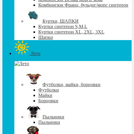
Комбинезон Франц. бульдог/мопс синтепон
Куртки, ШАПКИ
Куртки синтепон S,М,L
Куртки синтепон XL, 2XL, 3XL
Шапки
Лето
Футболки, майки, борцовки
Футболки
Майки
Борцовки
Пыльники
Пыльники