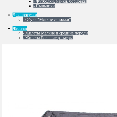
- Футболки, майки, борцовки
- Пыльники
Для прогулки
- Обувь "Мягкие сапожки"
Жилеты
- Жилеты Мелкие и средние породы
- Жилеты Большие размеры