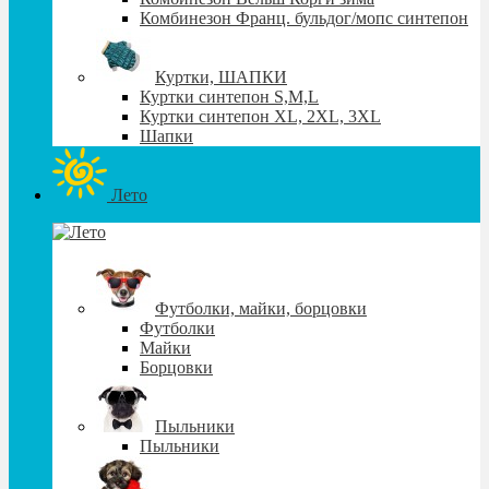
Комбинезон Франц. бульдог/мопс синтепон
Куртки, ШАПКИ
Куртки синтепон S,М,L
Куртки синтепон XL, 2XL, 3XL
Шапки
Лето
Футболки, майки, борцовки
Футболки
Майки
Борцовки
Пыльники
Пыльники