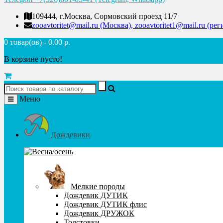
109444, г.Москва, Сормовский проезд 11/7
zooavtoritet@mail.ru (Москва), zooavtoritet1@mail.ru (ре
0 товар(ов) - 0.00 р.
В корзине пусто!
Меню
Дождевики
Мелкие породы
Дождевик ДУТИК
Дождевик ДУТИК флис
Дождевик ДРУЖОК
Толстовки