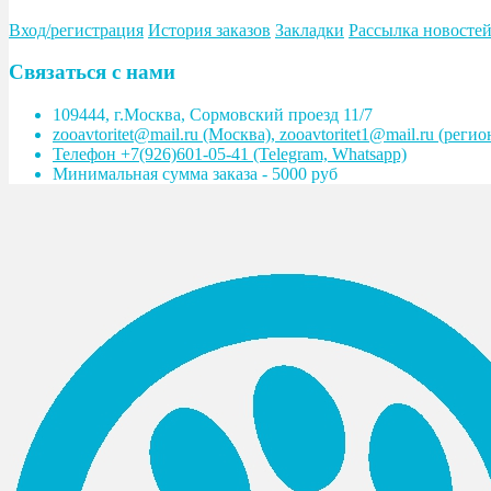
Вход/регистрация
История заказов
Закладки
Рассылка новосте
Связаться с нами
109444, г.Москва, Сормовский проезд 11/7
zooavtoritet@mail.ru (Москва), zooavtoritet1@mail.ru (реги
Телефон +7(926)601-05-41 (Telegram, Whatsapp)
Минимальная сумма заказа - 5000 руб