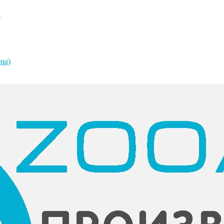
й
оны)