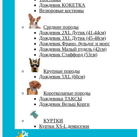
Дождевик КОКЕТКА
Велюровые костюмы
Средние породы
Дождевик 2XL Дутик (41-44см)
Дождевик 3XL Дутик (45-48см)
Дождевик Франц. бульдог и мопс
Дождевик Малый пудель (42см)
Дождевик Стаффорд (53см)
Крупные породы
Дождевик 5XL (60см)
Коротколапые породы
Дождевики ТАКСЫ
Дождевик Вельш Корги
КУРТКИ
Куртки XS-L демисезон