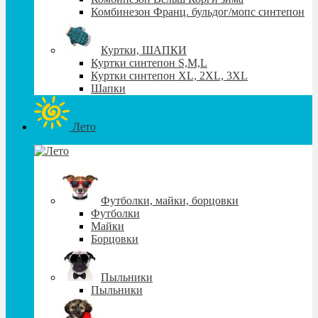
Комбинезон Франц. бульдог/мопс синтепон
Куртки, ШАПКИ
Куртки синтепон S,М,L
Куртки синтепон XL, 2XL, 3XL
Шапки
Лето
Футболки, майки, борцовки
Футболки
Майки
Борцовки
Пыльники
Пыльники