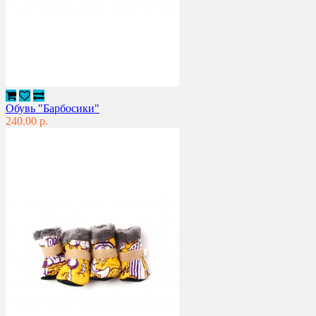
Обувь "Барбосики"
240.00 р.