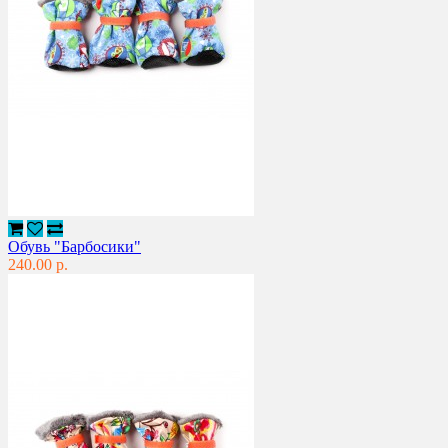
Обувь "Барбосики"
240.00 р.