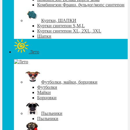
Комбинезон Франц. бульдог/мопс синтепон
Куртки, ШАПКИ
Куртки синтепон S,М,L
Куртки синтепон XL, 2XL, 3XL
Шапки
Лето
Футболки, майки, борцовки
Футболки
Майки
Борцовки
Пыльники
Пыльники