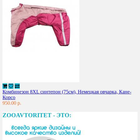
Комбинезон 8XL синтепон (75см), Немецкая овчарка, Кане-
Корсо
950.00 р.
ZOOAVTORITET - ЭТО: