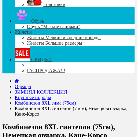
Толстовки
Обувь
Обувь "Мягкие сапожки"
Жилеты
Жилеты Мелкие и средние породы
Жилеты Большие размеры
СКИДКИ
РАСПРОДАЖА!!!
Одежда
ЗИМНЯЯ КОЛЛЕКЦИЯ
Крупные породы
Комбинезон 8XL зима (75см)
Комбинезон 8XL синтепон (75см), Немецкая овчарка,
Кане-Корсо
Комбинезон 8XL синтепон (75см),
Немецкая овчарка, Кане-Корсо