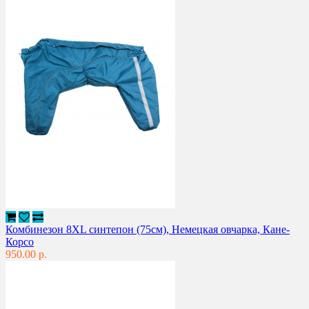
Комбинезон 8XL синтепон (75см), Немецкая овчарка, Кане-
Корсо
950.00 р.