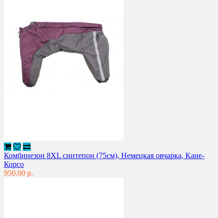
Комбинезон 8XL синтепон (75см), Немецкая овчарка, Кане-
Корсо
950.00 р.