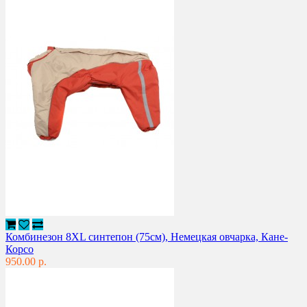
Комбинезон 8XL синтепон (75см), Немецкая овчарка, Кане-
Корсо
950.00 р.