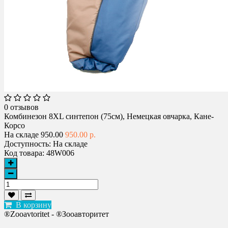
0 отзывов
Комбинезон 8XL синтепон (75см), Немецкая овчарка, Кане-
Корсо
На складе
950.00
950.00 р.
Доступность:
На складе
Код товара:
48W006
В корзину
®Zooavtoritet - ®Зооавторитет