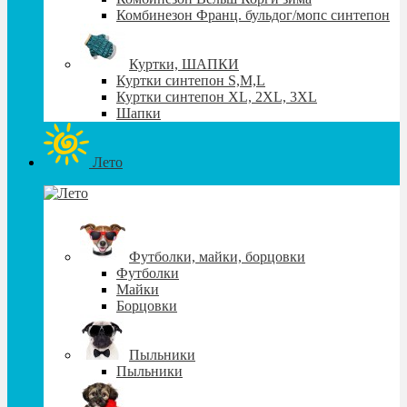
Комбинезон Франц. бульдог/мопс синтепон
Куртки, ШАПКИ
Куртки синтепон S,М,L
Куртки синтепон XL, 2XL, 3XL
Шапки
Лето
Футболки, майки, борцовки
Футболки
Майки
Борцовки
Пыльники
Пыльники