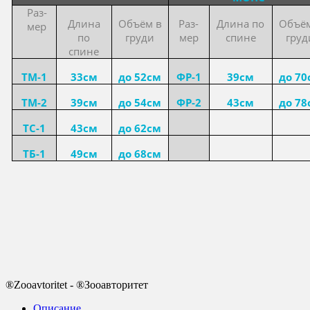
Раз-
Длина
Объём в
Раз-
Длина по
Объём
мер
по
груди
мер
спине
груд
спине
ТМ-1
33см
до 52см
ФР-1
39см
до 70
ТМ-2
39см
до 54см
ФР-2
43см
до 78
ТС-1
43см
до 62см
ТБ-1
49см
до 68см
®Zooavtoritet - ®Зооавторитет
Описание