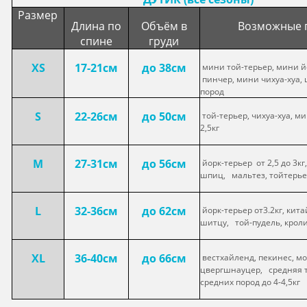
Размер
Длина по
Объём в
Возможные 
спине
груди
XS
17-21см
до 38см
мини той-терьер, мини й
пинчер, мини чихуа-хуа,
пород
S
22-26см
до 50см
той-терьер, чихуа-хуа, м
2,5кг
M
27-31см
до 56см
йорк-терьер от 2,5 до 3к
шпиц, мальтез, тойтерьер
L
32-36см
до 62см
йорк-терьер от3.2кг, кита
шитцу, той-пудель, кроли
XL
36-40см
до 66см
вестхайленд, пекинес, мо
цвергшнауцер, средняя т
средних пород до 4-4,5кг