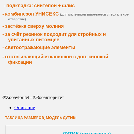
- подкладка: синтепон
+
флис
- комбинезон УНИСЕКС
(для мальчиков вырезается специальное
отверстие)
- застёжка сверху молния
- за счёт резинок подходит для стройных и
упитанных питомцев
- светоотражающие элементы
- отстёгивающийся капюшон с доп. кнопкой
фиксации
®Zooavtoritet - ®Зооавторитет
Описание
ТАБЛИЦА РАЗМЕРОВ, МОДЕЛЬ ДУТИК:
ДУТИК (все сезоны)