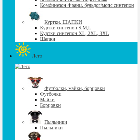
Комбинезон Франц. бульдог/мопс синтепон
Куртки, ШАПКИ
Куртки синтепон S,М,L
Куртки синтепон XL, 2XL, 3XL
Шапки
Лето
Футболки, майки, борцовки
Футболки
Майки
Борцовки
Пыльники
Пыльники